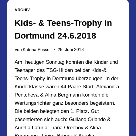
UND
NILS
ARCHIV
BEIM
36.
Kids- & Teens-Trophy in
TAUNUS-
TANZ-
Dortmund 24.6.2018
TAG
AM
Von
Katrina Posselt
25. Juni 2018
30.9.18
Am heutigen Sonntag konnten die Kinder und
Teenager des TSG-Hilden bei der Kids-&
Teens-Trophy in Dortmund überzeugen. In der
Kinderklasse waren 44 Paare Start. Alexandra
Pentcheva & Alina Bergmann konnten die
Wertungsrichter ganz besonders begeistern.
Die beiden belegten den 1. Platz. Gut
päsentierten sich auch: Guliano Orlando &
Aurelia Lafuria, Liana Orechov & Alina
Bergmann, Janina Breuer & Aurelia…