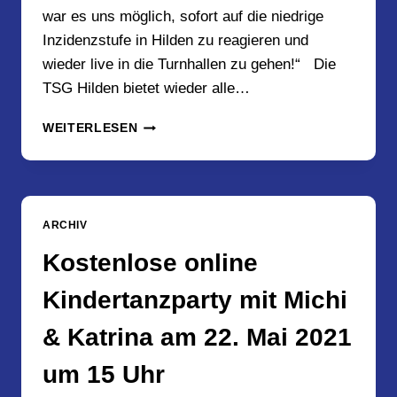
war es uns möglich, sofort auf die niedrige
Inzidenzstufe in Hilden zu reagieren und
wieder live in die Turnhallen zu gehen!“ Die
TSG Hilden bietet wieder alle…
WIR
WEITERLESEN
LADEN
ALLE
HERZLICH
ZUM
LIVE
ARCHIV
TANZEN
EIN
Kostenlose online
BEI
DER
Kindertanzparty mit Michi
TSG
HILDEN!
& Katrina am 22. Mai 2021
um 15 Uhr