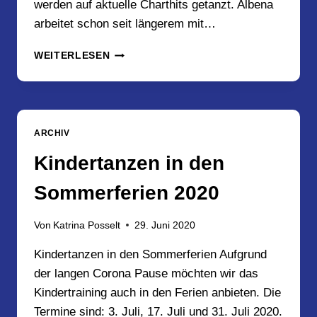
werden auf aktuelle Charthits getanzt. Albena
arbeitet schon seit längerem mit…
HIP-
WEITERLESEN
HOP
COMMERCIAL
WORKSHOP
AM
12.9.2020
ARCHIV
MIT
ALBENA
Kindertanzen in den
DASKALOVA
BEI
Sommerferien 2020
DER
TSG
Von
Katrina Posselt
29. Juni 2020
HILDEN
Kindertanzen in den Sommerferien Aufgrund
der langen Corona Pause möchten wir das
Kindertraining auch in den Ferien anbieten. Die
Termine sind: 3. Juli, 17. Juli und 31. Juli 2020.