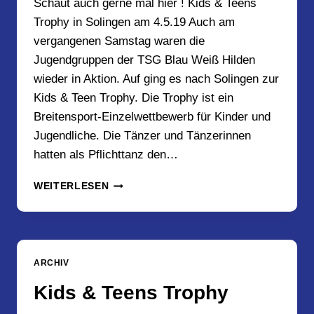
Schaut auch gerne mal hier ! Kids & Teens
Trophy in Solingen am 4.5.19 Auch am
vergangenen Samstag waren die
Jugendgruppen der TSG Blau Weiß Hilden
wieder in Aktion. Auf ging es nach Solingen zur
Kids & Teen Trophy. Die Trophy ist ein
Breitensport-Einzelwettbewerb für Kinder und
Jugendliche. Die Tänzer und Tänzerinnen
hatten als Pflichttanz den…
KIDS
WEITERLESEN
&
TEENS
TROPHY
IN
SOLINGEN
ARCHIV
AM
4.5.19
Kids & Teens Trophy