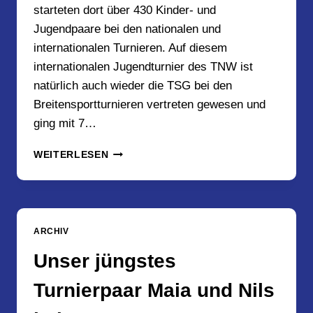
starteten dort über 430 Kinder- und
Jugendpaare bei den nationalen und
internationalen Turnieren. Auf diesem
internationalen Jugendturnier des TNW ist
natürlich auch wieder die TSG bei den
Breitensportturnieren vertreten gewesen und
ging mit 7…
WINTER
WEITERLESEN
DANCE
FESTIVAL
IN
MÜHLHEIM
AN
ARCHIV
DER
RUHR
Unser jüngstes
AM
8.12.2018
Turnierpaar Maia und Nils